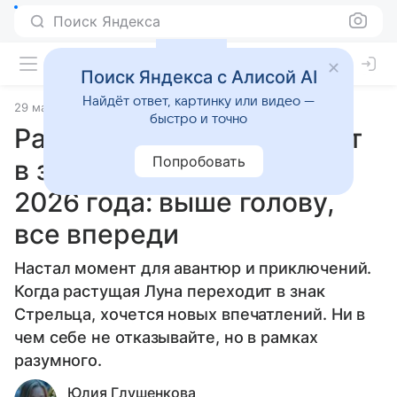
Поиск Яндекса
Поиск Яндекса с Алисой AI
Найдёт ответ, картинку или видео —
29 мая 2026
Источник:
Гороскопы Mail
Статьи
быстро и точно
Растущая Луна переходит
Попробовать
в знак Стрельца 30 мая
2026 года: выше голову,
все впереди
Настал момент для авантюр и приключений.
Когда растущая Луна переходит в знак
Стрельца, хочется новых впечатлений. Ни в
чем себе не отказывайте, но в рамках
разумного.
Юлия Глушенкова