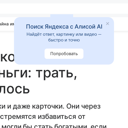
айна имени
Гадания
Статьи
Приметы
Поиск Яндекса с Алисой AI
Найдёт ответ, картинку или видео —
быстро и точно
 которые не
Попробовать
ьги: трать,
лось
и и даже карточки. Они через
 стремятся избавиться от
 могли бы стать богатыми, если