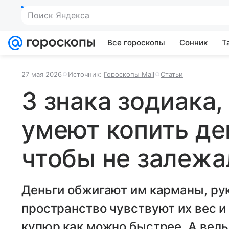
Поиск Яндекса
Все гороскопы
Сонник
Т
27 мая 2026
Источник:
Гороскопы Mail
Статьи
3 знака зодиака,
умеют копить ден
чтобы не залежа
Деньги обжигают им карманы, рук
пространство чувствуют их вес и
купюр как можно быстрее. А ведь