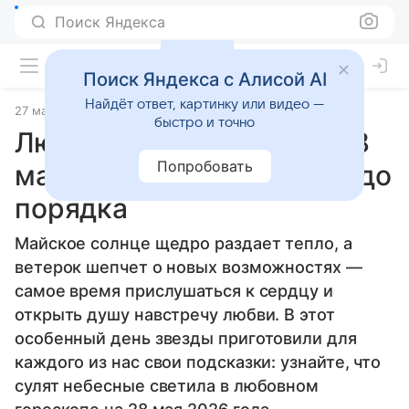
Поиск Яндекса
Поиск Яндекса с Алисой AI
Найдёт ответ, картинку или видео —
27 мая 2026
Источник:
Гороскопы Mail
Статьи
быстро и точно
Любовный гороскоп на 28
Попробовать
мая 2026 года: Девам не до
порядка
Майское солнце щедро раздает тепло, а
ветерок шепчет о новых возможностях —
самое время прислушаться к сердцу и
открыть душу навстречу любви. В этот
особенный день звезды приготовили для
каждого из нас свои подсказки: узнайте, что
сулят небесные светила в любовном