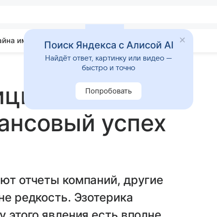
айна имени
Гадания
Статьи
Приметы
Поиск Яндекса с Алисой AI
Найдёт ответ, картинку или видео —
быстро и точно
иций: можно ли
Попробовать
ансовый успех
ают отчеты компаний, другие
не редкость. Эзотерика
у этого явления есть вполне