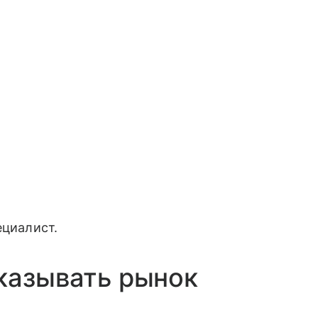
ециалист.
казывать рынок