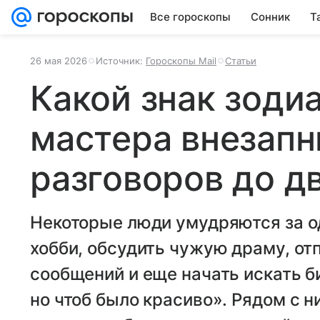
Все гороскопы
Сонник
Т
26 мая 2026
Источник:
Гороскопы Mail
Статьи
Какой знак зодиа
мастера внезапн
разговоров до д
Некоторые люди умудряются за о
хобби, обсудить чужую драму, от
сообщений и еще начать искать б
но чтоб было красиво». Рядом с 