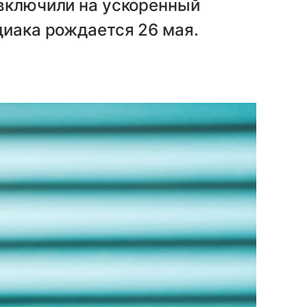
 включили на ускоренный
диака рождается 26 мая.