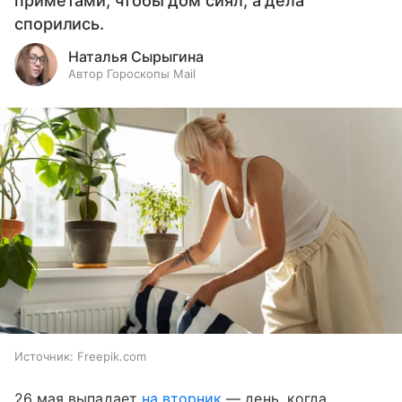
приметами, чтобы дом сиял, а дела
спорились.
Наталья Сырыгина
Автор Гороскопы Mail
Источник:
Freepik.com
26 мая выпадает
на вторник
— день, когда