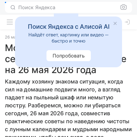
Поиск Яндекса
Поиск Яндекса с Алисой AI
Найдёт ответ, картинку или видео —
26 мая 2026
Источник:
Гороскопы Mail
Статьи
быстро и точно
Можно ли убираться
Попробовать
сегодня: советы по уборке
на 26 мая 2026 года
Каждому хозяину знакома ситуация, когда
сил на домашние подвиги много, а взгляд
падает на пыльный шкаф или немытую
люстру. Разберемся, можно ли убираться
сегодня, 26 мая 2026 года, совместив
практические советы по наведению чистоты
с лунным календарем и мудрыми народными