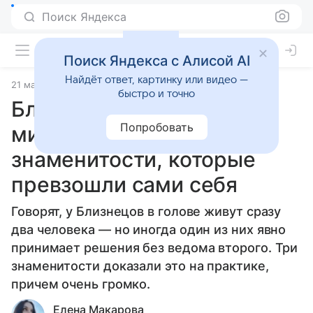
Поиск Яндекса
Поиск Яндекса с Алисой AI
Найдёт ответ, картинку или видео —
21 мая 2026
Источник:
Гороскопы Mail
Статьи
быстро и точно
Близнецы, поставившие
Попробовать
мир в тупик: три
знаменитости, которые
превзошли сами себя
Говорят, у Близнецов в голове живут сразу
два человека — но иногда один из них явно
принимает решения без ведома второго. Три
знаменитости доказали это на практике,
причем очень громко.
Елена Макарова