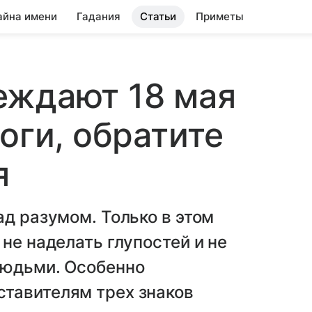
айна имени
Гадания
Статьи
Приметы
еждают 18 мая
оги, обратите
я
ад разумом. Только в этом
не наделать глупостей и не
людьми. Особенно
тавителям трех знаков