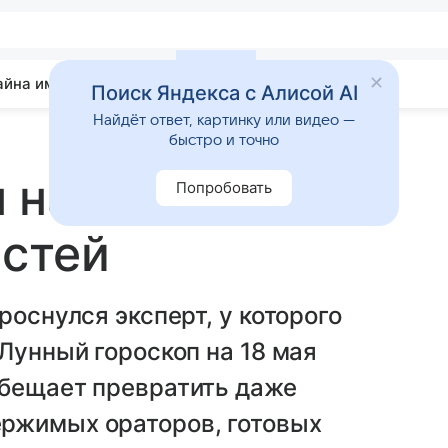
айна имени
Гадания
Статьи
Приметы
Поиск Яндекса с Алисой AI
Найдёт ответ, картинку или видео —
быстро и точно
 на 18 мая 2026
Попробовать
остей
роснулся эксперт, у которого
Лунный гороскоп на 18 мая
обещает превратить даже
ржимых ораторов, готовых