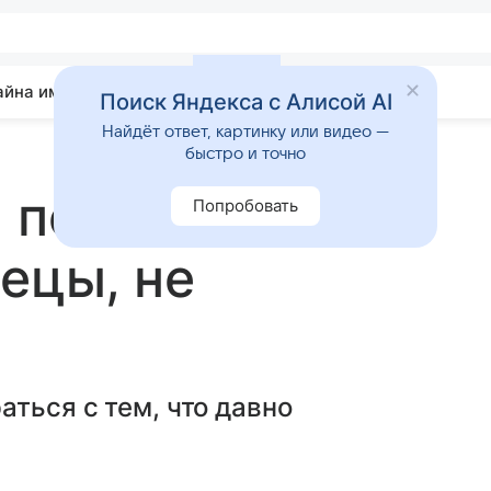
айна имени
Гадания
Статьи
Приметы
Поиск Яндекса с Алисой AI
Найдёт ответ, картинку или видео —
быстро и точно
 повезет 15 мая
Попробовать
ецы, не
аться с тем, что давно