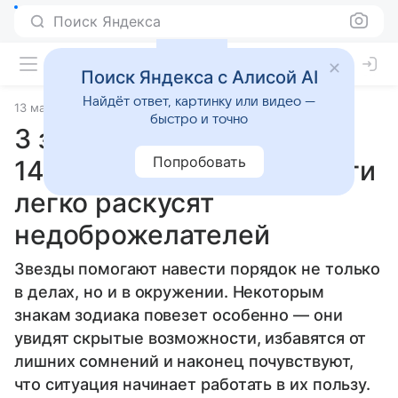
Поиск Яндекса
Поиск Яндекса с Алисой AI
Найдёт ответ, картинку или видео —
13 мая 2026
Источник:
Гороскопы Mail
Статьи
быстро и точно
3 знака, которым повезет
Попробовать
14 мая 2026 года: Козероги
легко раскусят
недоброжелателей
Звезды помогают навести порядок не только
в делах, но и в окружении. Некоторым
знакам зодиака повезет особенно — они
увидят скрытые возможности, избавятся от
лишних сомнений и наконец почувствуют,
что ситуация начинает работать в их пользу.