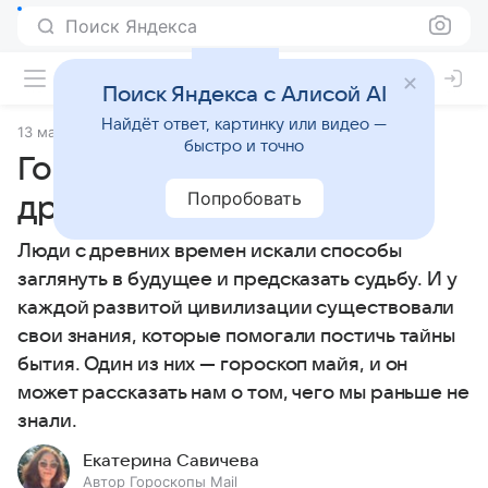
Поиск Яндекса
Поиск Яндекса с Алисой AI
Найдёт ответ, картинку или видео —
13 мая 2026
Источник:
Гороскопы Mail
Статьи
быстро и точно
Гороскоп майя: тайны
Попробовать
древней цивилизации
Люди с древних времен искали способы
заглянуть в будущее и предсказать судьбу. И у
каждой развитой цивилизации существовали
свои знания, которые помогали постичь тайны
бытия. Один из них — гороскоп майя, и он
может рассказать нам о том, чего мы раньше не
знали.
Екатерина Савичева
Автор Гороскопы Mail