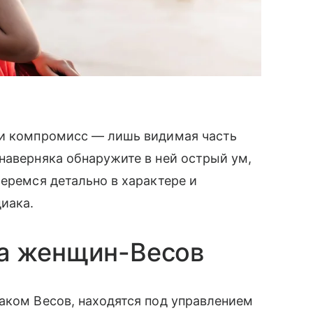
ти компромисс — лишь видимая часть
наверняка обнаружите в ней острый ум,
беремся детально в характере и
диака.
а женщин-Весов
аком Весов, находятся под управлением