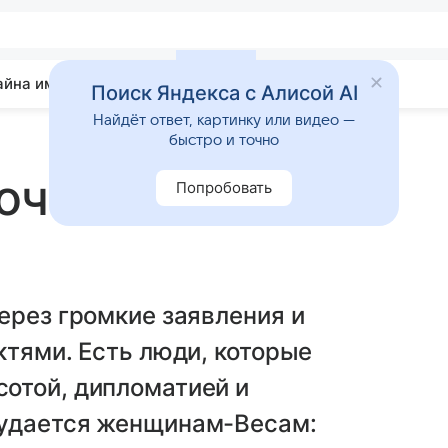
айна имени
Гадания
Статьи
Приметы
Поиск Яндекса с Алисой AI
Найдёт ответ, картинку или видео —
быстро и точно
очарование без
Попробовать
ерез громкие заявления и
ктями. Есть люди, которые
отой, дипломатией и
 удается женщинам-Весам: