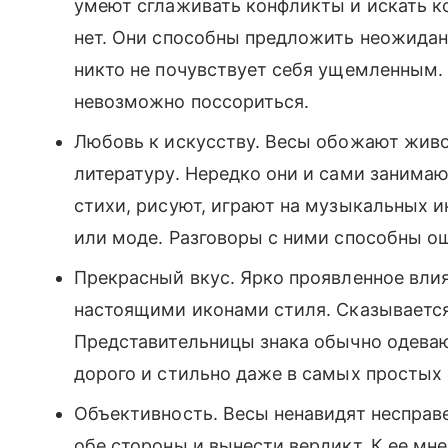
умеют сглаживать конфликты и искать к
нет. Они способны предложить неожидан
никто не почувствует себя ущемленным. 
невозможно поссориться.
Любовь к искусству. Весы обожают живо
литературу. Нередко они и сами занима
стихи, рисуют, играют на музыкальных и
или моде. Разговоры с ними способны 
Прекрасный вкус. Ярко проявленное вли
настоящими иконами стиля. Сказывается
Представительницы знака обычно одеваю
дорого и стильно даже в самых простых
Объективность. Весы ненавидят несправ
обе стороны и вынести вердикт. К ее мн