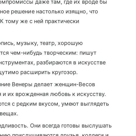
омпромиссы даже там, где их вроде бы
ное решение настолько изящно, что
К тому же с ней практически
пись, музыку, театр, хорошую
ются чем-нибудь творческим: пишут
нструментах, разбираются в искусстве
ощутимо расширить кругозор.
яние Венеры делает женщин-Весов
 и их врожденная любовь к искусству.
тся с редким вкусом, умеют выглядеть
 вещах.
едливость. Они всегда готовы выслушать
ению прислушиваются друзья, коллеги и