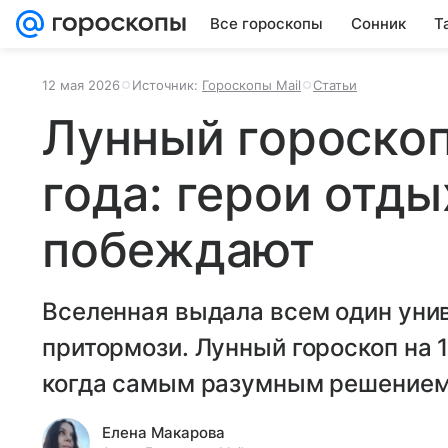
Все гороскопы
Сонник
Т
12 мая 2026
Источник:
Гороскопы Mail
Статьи
Лунный гороскоп
года: герои отд
побеждают
Вселенная выдала всем один уни
притормози. Лунный гороскоп на 
когда самым разумным решением о
Елена Макарова