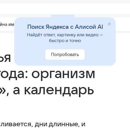
йна имени
Гадания
Статьи
Приметы
Поиск Яндекса с Алисой AI
Найдёт ответ, картинку или видео —
быстро и точно
ья на неделю с
Попробовать
 года: организм
», а календарь
ливается, дни длинные, и