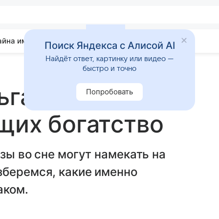
айна имени
Гадания
Статьи
Приметы
Поиск Яндекса с Алисой AI
Найдёт ответ, картинку или видео —
быстро и точно
ьгам: 7 образов
Попробовать
щих богатство
зы во сне могут намекать на
зберемся, какие именно
аком.