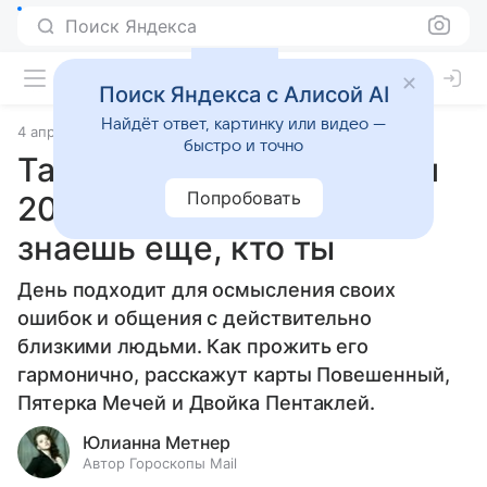
Поиск Яндекса
Поиск Яндекса с Алисой AI
Найдёт ответ, картинку или видео —
4 апреля 2026
Источник:
Гороскопы Mail
Статьи
быстро и точно
Таро-прогноз на 5 апреля
Попробовать
2026 года: ведь ты не
знаешь еще, кто ты
День подходит для осмысления своих
ошибок и общения с действительно
близкими людьми. Как прожить его
гармонично, расскажут карты Повешенный,
Пятерка Мечей и Двойка Пентаклей.
Юлианна Метнер
Автор Гороскопы Mail