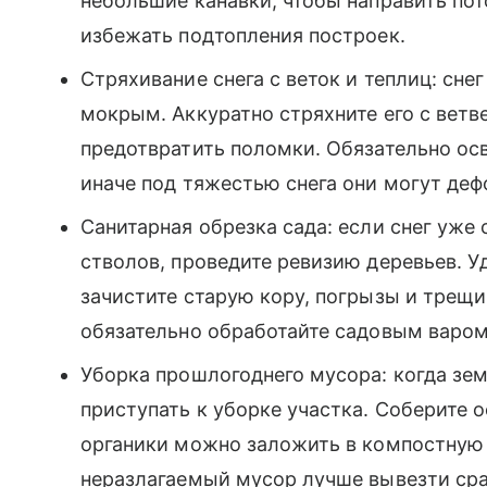
небольшие канавки, чтобы направить пото
избежать подтопления построек.
Стряхивание снега с веток и теплиц: сне
мокрым. Аккуратно стряхните его с ветв
предотвратить поломки. Обязательно осв
иначе под тяжестью снега они могут деф
Санитарная обрезка сада: если снег уже
стволов, проведите ревизию деревьев. У
зачистите старую кору, погрызы и трещи
обязательно обработайте садовым варом
Уборка прошлогоднего мусора: когда зе
приступать к уборке участка. Соберите 
органики можно заложить в компостную к
неразлагаемый мусор лучше вывезти сра