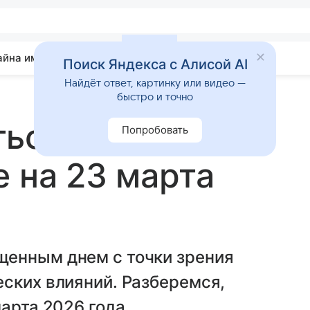
айна имени
Гадания
Статьи
Приметы
Поиск Яндекса с Алисой AI
Найдёт ответ, картинку или видео —
быстро и точно
ься сегодня:
Попробовать
е на 23 марта
енным днем с точки зрения
ских влияний. Разберемся,
арта 2026 года.