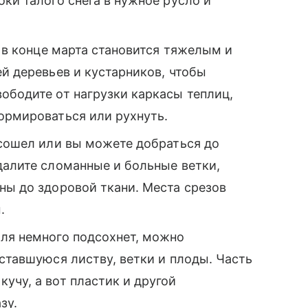
ки талого снега в нужное русло и
г в конце марта становится тяжелым и
ей деревьев и кустарников, чтобы
ободите от нагрузки каркасы теплиц,
ормироваться или рухнуть.
 сошел или вы можете добраться до
далите сломанные и больные ветки,
ны до здоровой ткани. Места срезов
.
мля немного подсохнет, можно
оставшуюся листву, ветки и плоды. Часть
учу, а вот пластик и другой
зу.