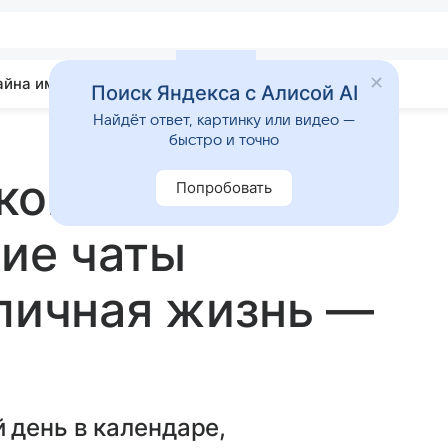
айна имени
Гадания
Статьи
Приметы
Поиск Яндекса с Алисой AI
Найдёт ответ, картинку или видео —
быстро и точно
оп на 17 марта
Попробовать
чие чаты
 личная жизнь —
 день в календаре,