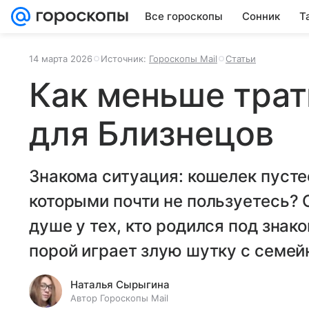
Все гороскопы
Сонник
Т
14 марта 2026
Источник:
Гороскопы Mail
Статьи
Как меньше трат
для Близнецов
Знакома ситуация: кошелек пусте
которыми почти не пользуетесь? 
душе у тех, кто родился под знак
порой играет злую шутку с семе
Наталья Сырыгина
Автор Гороскопы Mail