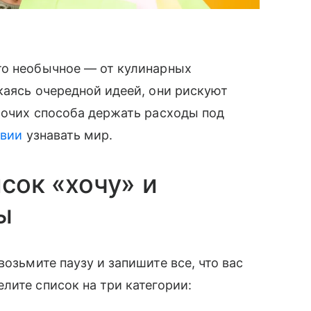
то необычное — от кулинарных
каясь очередной идеей, они рискуют
бочих способа держать расходы под
твии
узнавать мир.
исок «хочу» и
ы
 возьмите паузу и запишите все, что вас
лите список на три категории: