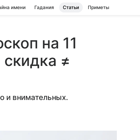
айна имени
Гадания
Статьи
Приметы
скоп на 11
 скидка ≠
но и внимательных.