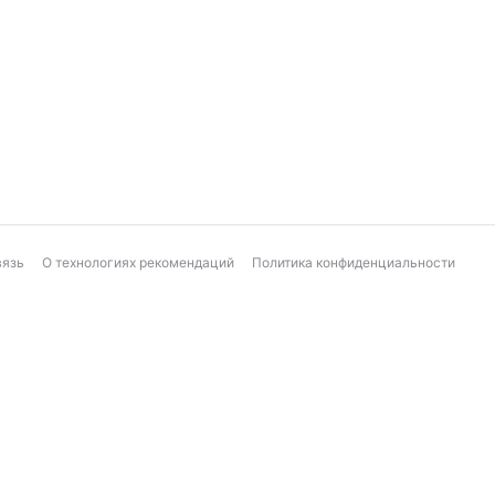
Козерог
Рыбы
Ежедневный финансовый гороскоп
вязь
О технологиях рекомендаций
Политика конфиденциальности