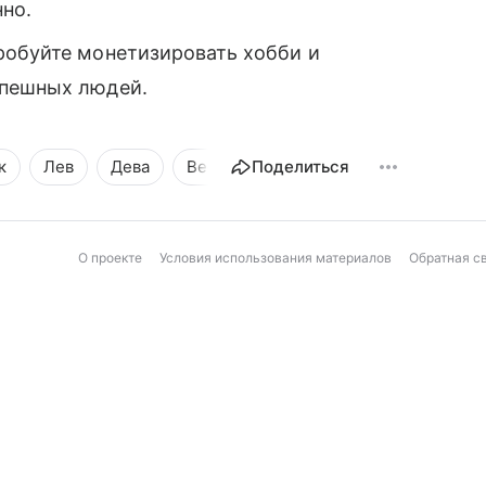
нно.
робуйте монетизировать хобби и
спешных людей.
к
Лев
Дева
Весы
Поделиться
Скорпион
Стрелец
О проекте
Условия использования материалов
Обратная с