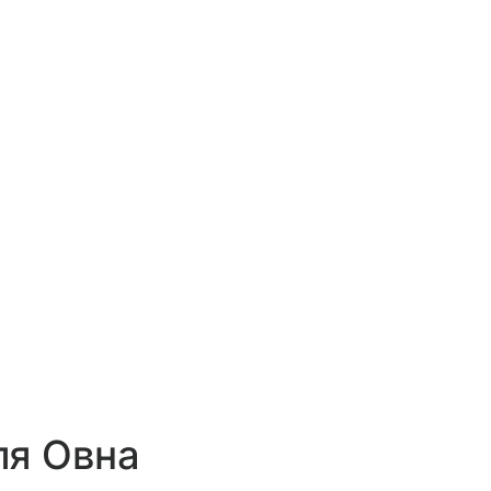
.
ля Овна