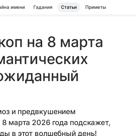
айна имени
Гадания
Статьи
Приметы
оп на 8 марта
омантических
еожиданный
моз и предвкушением
 8 марта 2026 года подскажет,
ды в этот волшебный день!