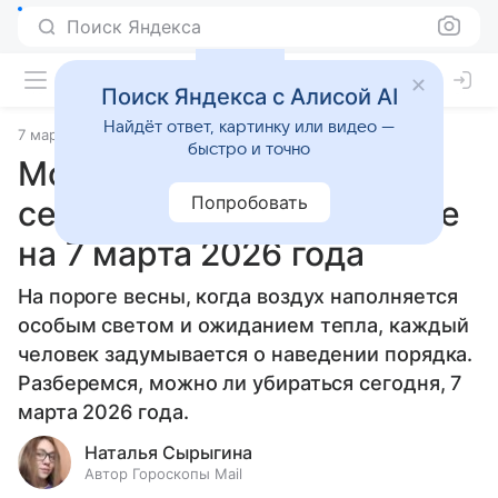
Поиск Яндекса
Поиск Яндекса с Алисой AI
Найдёт ответ, картинку или видео —
7 марта 2026
Источник:
Гороскопы Mail
Статьи
быстро и точно
Можно ли убираться
Попробовать
сегодня: советы по уборке
на 7 марта 2026 года
На пороге весны, когда воздух наполняется
особым светом и ожиданием тепла, каждый
человек задумывается о наведении порядка.
Разберемся, можно ли убираться сегодня, 7
марта 2026 года.
Наталья Сырыгина
Автор Гороскопы Mail