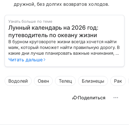
дружной, без долгих возвратов холодов.
Узнать больше по теме
Лунный календарь на 2026 год:
путеводитель по океану жизни
В бурном круговороте жизни всегда хочется найти
маяк, который поможет найти правильную дорогу. В
какие дни лучше планировать важные начинания, а
когда стоит уделить больше внимания
Читать дальше
собственному внутреннему миру, подскажет
лунный календарь на 2026 год.
Водолей
Овен
Телец
Близнецы
Рак
Поделиться