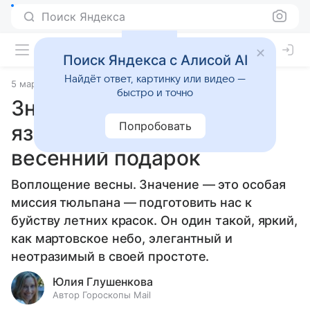
Поиск Яндекса
Поиск Яндекса с Алисой AI
Найдёт ответ, картинку или видео —
5 марта 2026
Источник:
Гороскопы Mail
Статьи
быстро и точно
Значение тюльпана на
Попробовать
языке цветов: идеальный
весенний подарок
Воплощение весны. Значение — это особая
миссия тюльпана — подготовить нас к
буйству летних красок. Он один такой, яркий,
как мартовское небо, элегантный и
неотразимый в своей простоте.
Юлия Глушенкова
Автор Гороскопы Mail