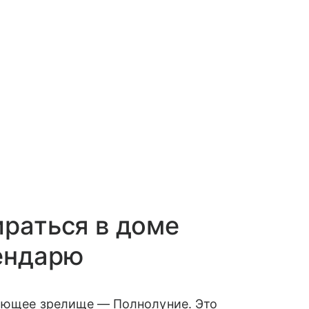
ираться в доме
ендарю
ляющее зрелище — Полнолуние. Это