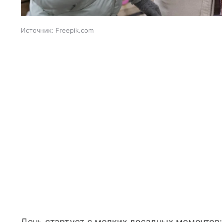
Источник:
Freepik.com
День стартует с мелких досадных моментов: