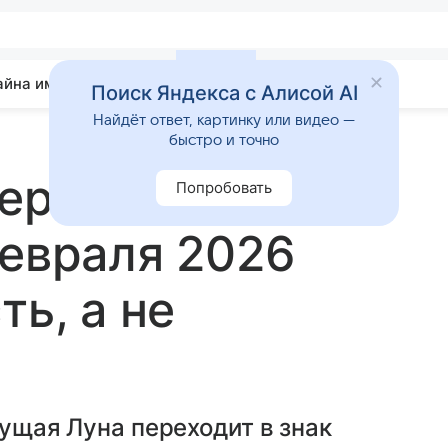
айна имени
Гадания
Статьи
Приметы
Поиск Яндекса с Алисой AI
Найдёт ответ, картинку или видео —
быстро и точно
ереходит в
Попробовать
февраля 2026
ть, а не
тущая Луна переходит в знак