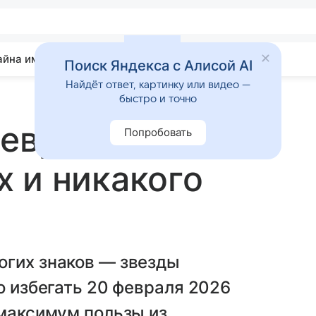
айна имени
Гадания
Статьи
Приметы
Поиск Яндекса с Алисой AI
Найдёт ответ, картинку или видео —
быстро и точно
февраля: Тельцы
Попробовать
 и никакого
огих знаков — звезды
о избегать 20 февраля 2026
 максимум пользы из