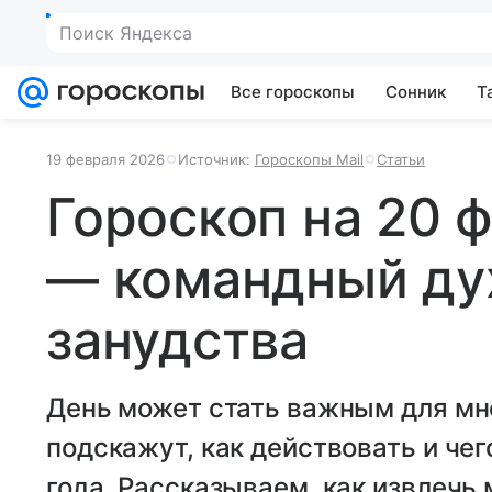
Поиск Яндекса
Все гороскопы
Сонник
Т
19 февраля 2026
Источник:
Гороскопы Mail
Статьи
Гороскоп на 20 
— командный дух
занудства
День может стать важным для мн
подскажут, как действовать и чег
года. Рассказываем, как извлечь