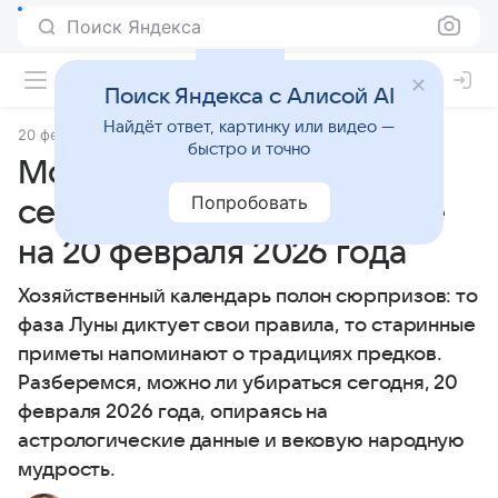
Поиск Яндекса
Поиск Яндекса с Алисой AI
Найдёт ответ, картинку или видео —
20 февраля 2026
Источник:
Гороскопы Mail
Статьи
быстро и точно
Можно ли убираться
Попробовать
сегодня: советы по уборке
на 20 февраля 2026 года
Хозяйственный календарь полон сюрпризов: то
фаза Луны диктует свои правила, то старинные
приметы напоминают о традициях предков.
Разберемся, можно ли убираться сегодня, 20
февраля 2026 года, опираясь на
астрологические данные и вековую народную
мудрость.