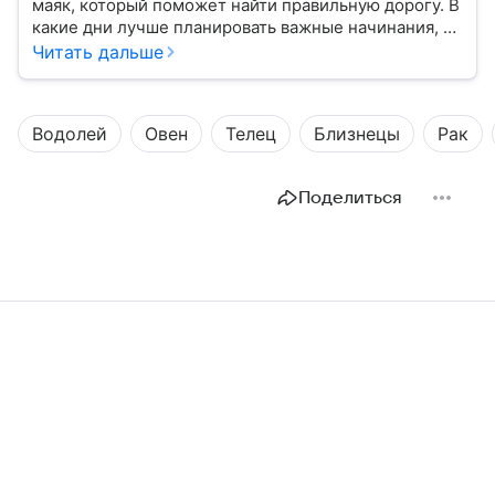
маяк, который поможет найти правильную дорогу. В
какие дни лучше планировать важные начинания, а
когда стоит уделить больше внимания
Читать дальше
собственному внутреннему миру, подскажет
лунный календарь на 2026 год.
Водолей
Овен
Телец
Близнецы
Рак
Поделиться