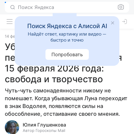
Поиск Яндекса
Поиск Яндекса с Алисой AI
Найдёт ответ, картинку или видео —
14 февраля 2026
Источник:
Гороскопы Mail
Статьи
быстро и точно
Убывающая Луна
Попробовать
переходит в знак Водолея
15 февраля 2026 года:
свобода и творчество
Чуть-чуть самонадеянности никому не
помешает. Когда убывающая Луна переходит
в знак Водолея, появляются силы на
обособление, отстаивание своего мнения.
Юлия Глушенкова
Автор Гороскопы Mail