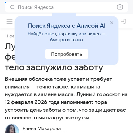
Поиск Яндекса
Поиск Яндекса с Алисой AI
Найдёт ответ, картинку или видео —
11 февраля 2026
Источник:
Гороскопы Mail
Статьи
быстро и точно
Лунный гороскоп на 12
Попробовать
февраля 2026 года: ваше
тело заслужило заботу
Внешняя оболочка тоже устает и требует
внимания — точно так же, как машина
нуждается в замене масла. Лунный гороскоп на
12 февраля 2026 года напоминает: пора
устроить день заботы о том, что защищает вас
от внешнего мира круглые сутки.
Елена Макарова