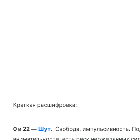
Краткая расшифровка:
0 и 22 —
Шут
. Свобода, импульсивность. По
внимательности, есть риск неожиданных си