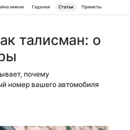
айна имени
Гадания
Статьи
Приметы
к талисман: о
фры
ывает, почему
ый номер вашего автомобиля