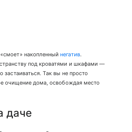
и «смоет» накопленный
негатив
.
остранству под кроватями и шкафами —
о застаиваться. Так вы не просто
кое очищение дома, освобождая место
а даче