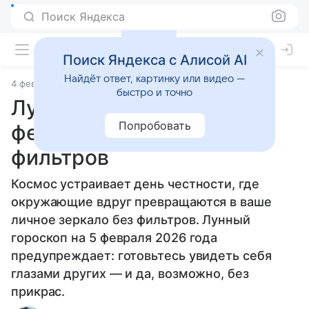
Поиск Яндекса
Поиск Яндекса с Алисой AI
Найдёт ответ, картинку или видео —
4 февраля 2026
Источник:
Гороскопы Mail
Статьи
быстро и точно
Лунный гороскоп на 5
Попробовать
февраля 2026 года: без
фильтров
Космос устраивает день честности, где
окружающие вдруг превращаются в ваше
личное зеркало без фильтров. Лунный
гороскоп на 5 февраля 2026 года
предупреждает: готовьтесь увидеть себя
глазами других — и да, возможно, без
прикрас.