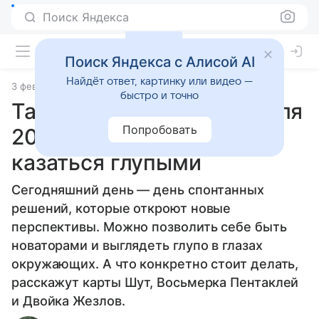
Поиск Яндекса
Поиск Яндекса с Алисой AI
Найдёт ответ, картинку или видео —
3 февраля 2026
Источник:
Гороскопы Mail
Статьи
быстро и точно
Таро-прогноз на 4 февраля
Попробовать
2026 года: не бойтесь
казаться глупыми
Сегодняшний день — день спонтанных
решений, которые откроют новые
перспективы. Можно позволить себе быть
новаторами и выглядеть глупо в глазах
окружающих. А что конкретно стоит делать,
расскажут карты Шут, Восьмерка Пентаклей
и Двойка Жезлов.