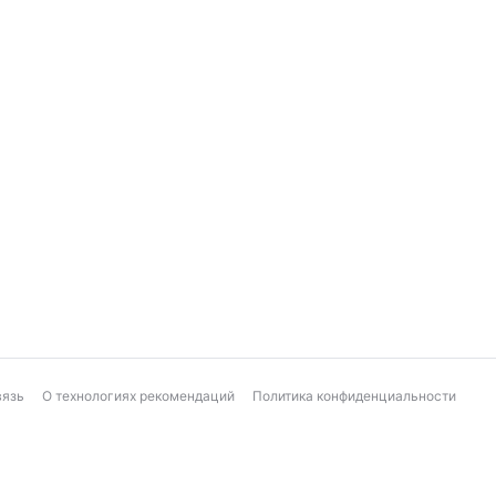
Козерог
Рыбы
Ежедневный финансовый гороскоп
вязь
О технологиях рекомендаций
Политика конфиденциальности