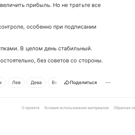
еличить прибыль. Но не тратьте все
контроле, особенно при подписании
упками. В целом день стабильный.
стоятельно, без советов со стороны.
к
Лев
Дева
Весы
Поделиться
Скорпион
Стрелец
О проекте
Условия использования материалов
Обратная с