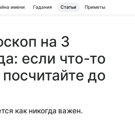
айна имени
Гадания
Статьи
Приметы
скоп на 3
а: если что-то
 посчитайте до
тся как никогда важен.