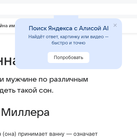
йна имени
Гадания
Статьи
Приметы
Поиск Яндекса с Алисой AI
Найдёт ответ, картинку или видео —
быстро и точно
нна
Попробовать
ли мужчине по различным
деть такой сон.
у Миллера
н (она) принимает ванну — означает