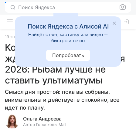
Поиск Яндекса
Поиск Яндекса с Алисой AI
Найдёт ответ, картинку или видео —
19 января 2026
Источник:
Гороскопы Mail
Статьи
быстро и точно
Кого из знаков зодиака
Попробовать
ждут трудности 20 января
2026: Рыбам лучше не
ставить ультиматумы
Смысл дня простой: пока вы собраны,
внимательны и действуете спокойно, все
идет по плану.
Ольга Андреева
Автор Гороскопы Mail