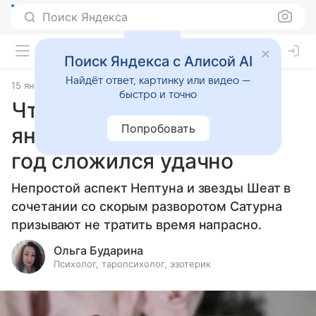
Поиск Яндекса
Поиск Яндекса с Алисой AI
Найдёт ответ, картинку или видео —
15 января 2026
Источник:
Гороскопы Mail
Статьи
быстро и точно
Что нужно сделать до 31
Попробовать
января 2026 года, чтобы
год сложился удачно
Непростой аспект Нептуна и звезды Шеат в
сочетании со скорым разворотом Сатурна
призывают не тратить время напрасно.
Ольга Бударина
Психолог, таропсихолог, эзотерик