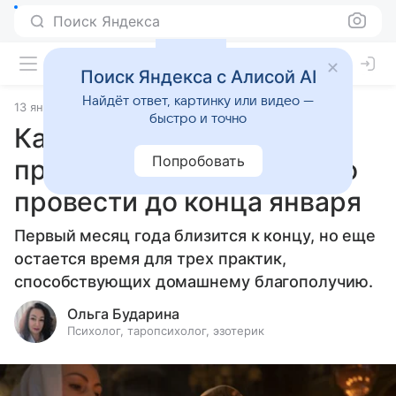
Поиск Яндекса
Поиск Яндекса с Алисой AI
Найдёт ответ, картинку или видео —
13 января 2026
Источник:
Гороскопы Mail
Статьи
быстро и точно
Каша, вода и тишина: три
Попробовать
практики, которые можно
провести до конца января
Первый месяц года близится к концу, но еще
остается время для трех практик,
способствующих домашнему благополучию.
Ольга Бударина
Психолог, таропсихолог, эзотерик