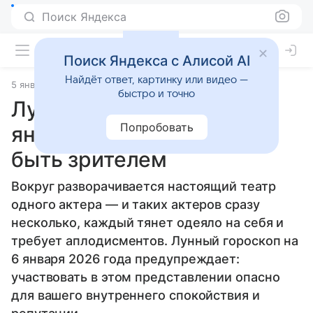
Поиск Яндекса
Поиск Яндекса с Алисой AI
Найдёт ответ, картинку или видео —
5 января 2026
Источник:
Гороскопы Mail
Статьи
быстро и точно
Лунный гороскоп на 6
Попробовать
января 2026 года: лучше
быть зрителем
Вокруг разворачивается настоящий театр
одного актера — и таких актеров сразу
несколько, каждый тянет одеяло на себя и
требует аплодисментов. Лунный гороскоп на
6 января 2026 года предупреждает:
участвовать в этом представлении опасно
для вашего внутреннего спокойствия и