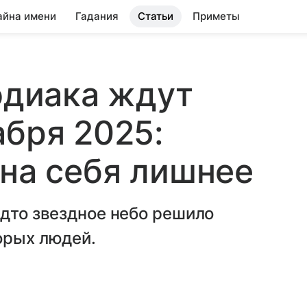
айна имени
Гадания
Статьи
Приметы
зодиака ждут
абря 2025:
 на себя лишнее
удто звездное небо решило
орых людей.