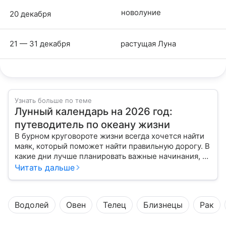
новолуние
20 декабря
21 — 31 декабря
растущая Луна
Узнать больше по теме
Лунный календарь на 2026 год:
путеводитель по океану жизни
В бурном круговороте жизни всегда хочется найти
маяк, который поможет найти правильную дорогу. В
какие дни лучше планировать важные начинания, а
когда стоит уделить больше внимания
Читать дальше
собственному внутреннему миру, подскажет
лунный календарь на 2026 год.
Водолей
Овен
Телец
Близнецы
Рак