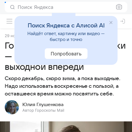
Поиск Яндекса
Поиск Яндекса с Алисой AI
Найдёт ответ, картинку или видео —
29 ноября 2025
Источник:
Гороскопы Mail
Статьи
быстро и точно
Гороскоп на 30 ноября: Раки
Попробовать
— не надо печалиться,
выходной впереди
Скоро декабрь, скоро зима, а пока выходные.
Надо использовать воскресенье с пользой, а
оставшееся время можно посвятить себе.
Юлия Глушенкова
Автор Гороскопы Mail