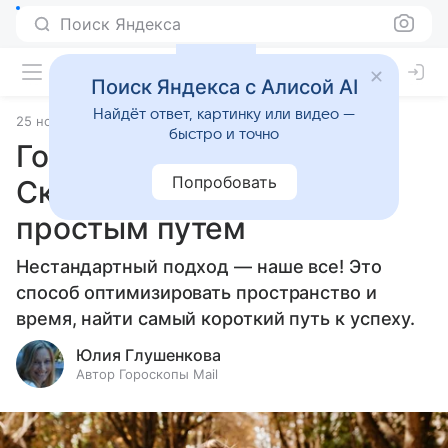
Поиск Яндекса
Поиск Яндекса с Алисой AI
Найдёт ответ, картинку или видео —
25 ноября 2025
Источник:
Гороскопы Mail
Статьи
быстро и точно
Гороскоп на 26 ноября:
Попробовать
Скорпионы — мы пойдем
простым путем
Нестандартный подход — наше все! Это
способ оптимизировать пространство и
время, найти самый короткий путь к успеху.
Юлия Глушенкова
Автор Гороскопы Mail