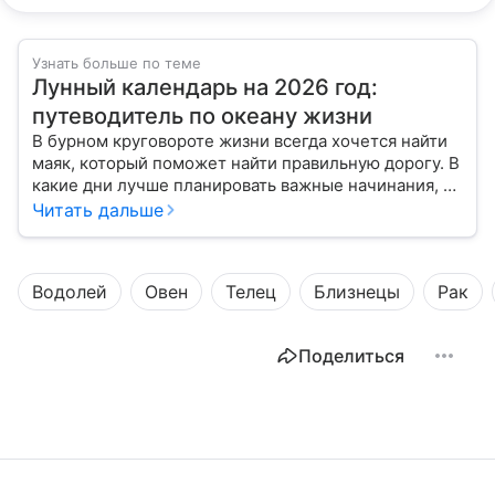
Узнать больше по теме
Лунный календарь на 2026 год:
путеводитель по океану жизни
В бурном круговороте жизни всегда хочется найти
маяк, который поможет найти правильную дорогу. В
какие дни лучше планировать важные начинания, а
когда стоит уделить больше внимания
Читать дальше
собственному внутреннему миру, подскажет
лунный календарь на 2026 год.
Водолей
Овен
Телец
Близнецы
Рак
Поделиться