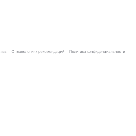
Козерог
Рыбы
Ежедневный финансовый гороскоп
вязь
О технологиях рекомендаций
Политика конфиденциальности