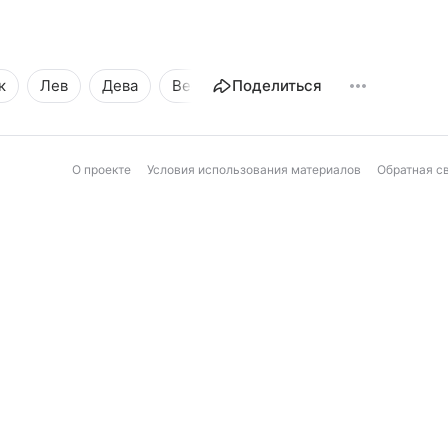
к
Лев
Дева
Весы
Поделиться
Скорпион
Стрелец
О проекте
Условия использования материалов
Обратная с