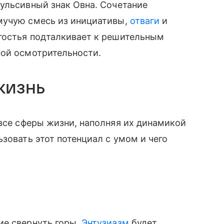
ульсивный знак Овна. Сочетание
мучую смесь из инициативы,
отваги
и
гостья подталкивает к решительным
ной осмотрительности.
жизнь
все сферы жизни, наполняя их динамикой
зовать этот потенциал с умом и чего
ие свернуть горы.
Энтузиазм
будет