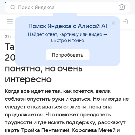
Поиск Яндекса
Поиск Яндекса с Алисой AI
Найдёт ответ, картинку или видео —
31 октября 2025
Источник:
Гороскопы Mail
Статьи
быстро и точно
Таро-прогноз на 1 ноября
Попробовать
2025 года: ничего не
понятно, но очень
интересно
Когда все идет не так, как хочется, велик
соблазн опустить руки и сдаться. Но никогда не
следует отказываться от жизни, пока она
продолжается. Что поможет преодолеть
трудности и где искать поддержку, расскажут
карты Тройка Пентаклей, Королева Мечей и