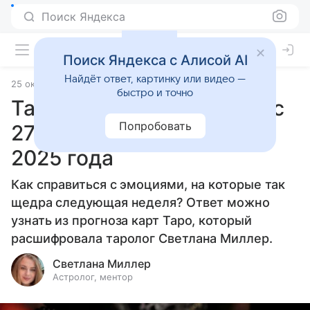
Поиск Яндекса
Поиск Яндекса с Алисой AI
Найдёт ответ, картинку или видео —
25 октября 2025
Источник:
Гороскопы Mail
Статьи
быстро и точно
Таро-прогноз на неделю с
Попробовать
27 октября по 2 ноября
2025 года
Как справиться с эмоциями, на которые так
щедра следующая неделя? Ответ можно
узнать из прогноза карт Таро, который
расшифровала таролог Светлана Миллер.
Светлана Миллер
Астролог, ментор